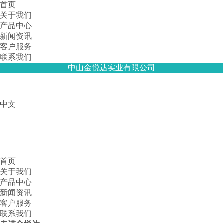
首页
关于我们
产品中心
新闻资讯
客户服务
联系我们
中山金悦达实业有限公司
中文
首页
关于我们
产品中心
新闻资讯
客户服务
联系我们